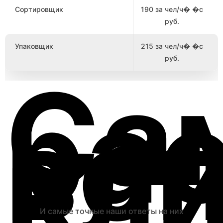
Сортировщик
190 за чел/ч� �с
руб.
Упаковщик
215 за чел/ч� �с
руб.
Са
ра
во
кл
И самые точные наши ответы на них