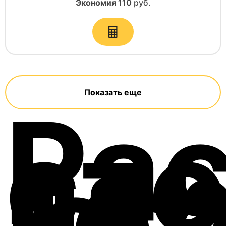
Экономия
110
руб.
Показать еще
Ра
ст
пе
со