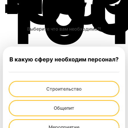
10
то
Выберите что вам необходимо?!
В какую сферу необходим персонал?
Строительство
Общепит
Мероприятие