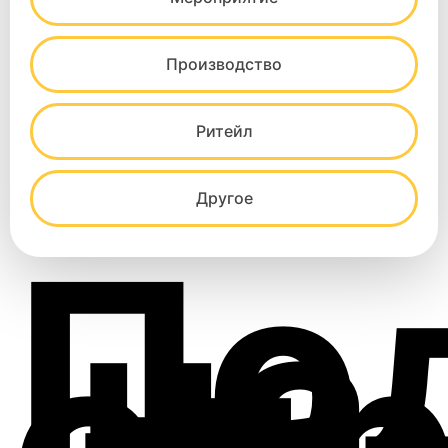
Производство
Ритейл
Другое
По
на
ст