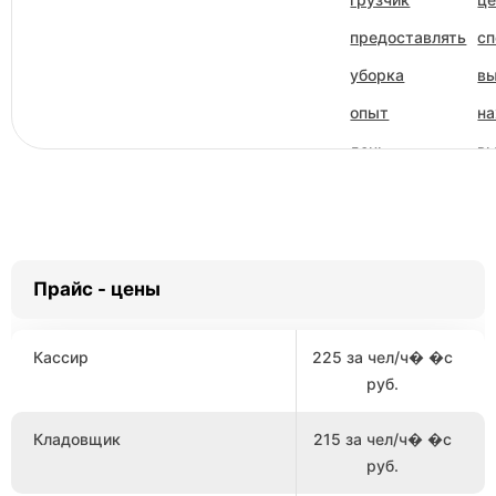
предоставлять
сп
уборка
в
опыт
на
день
вы
время
те
вид
м
область
оп
Прайс - цены
нанимать
п
недорого
за
Кассир
225 за чел/ч� �с
работодатель
об
руб.
Кладовщик
215 за чел/ч� �с
руб.