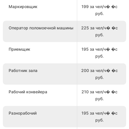
Маркировщик
199 за чел/ч� �с
руб.
Оператор поломоечной машины
225 за чел/ч� �с
руб.
Приемщик
195 за чел/ч� �с
руб.
Работник зала
200 за чел/ч� �с
руб.
Рабочий конвейера
210 за чел/ч� �с
руб.
Разнорабочий
195 за чел/ч� �с
руб.